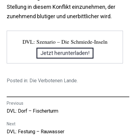
Stellung in diesem Konflikt einzunehmen, der
zunehmend blutiger und unerbittlicher wird.
DVL: Szenario – Die Schmiede-Inseln
Jetzt herunterladen!
Posted in:
Die Verbotenen Lande
.
Beitrags-
Previous
Previous
DVL: Dorf – Fischerturm
Navigation
post:
Next
Next
DVL: Festung – Rauwasser