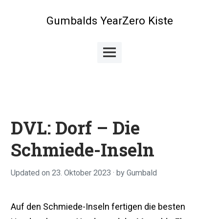
Skip
to
Gumbalds YearZero Kiste
content
Main
Menu
DVL: Dorf – Die
Schmiede-Inseln
Updated on
23. Oktober 2023
9
by
Gumbald
.
A
p
Auf den Schmiede-Inseln fertigen die besten
r
i